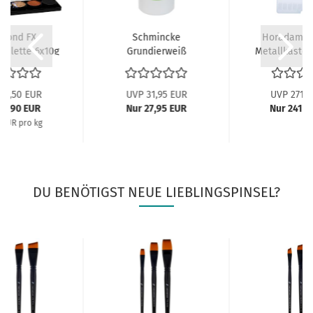
mond FX
Schmincke
Horadam Aq
palette 6x10g
Grundierweiß
Metallkasten
ampunk...
Näpfche
23,50 EUR
UVP 31,95 EUR
UVP 271,9
19,90 EUR
Nur 27,95 EUR
Nur 241,9
7 EUR pro kg
DU BENÖTIGST NEUE LIEBLINGSPINSEL?