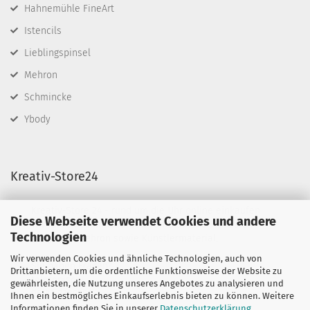
Hahnemühle FineArt
Istencils
Lieblingspinsel
Mehron
Schmincke
Ybody
Kreativ-Store24
Kreativ-Store 24 - rund um die Uhr online einkaufen
Diese Webseite verwendet Cookies und andere
Wir führen Schminkfarben von Diamond FX, Fusion
Technologien
BodyArt & Mehron sowie Künstlermaterial.
Wir verwenden Cookies und ähnliche Technologien, auch von
Sie haben Fragen?
Drittanbietern, um die ordentliche Funktionsweise der Website zu
telefonisch:
gewährleisten, die Nutzung unseres Angebotes zu analysieren und
06132-7389580
Ihnen ein bestmögliches Einkaufserlebnis bieten zu können. Weitere
oder per mail unter:
Informationen finden Sie in unserer
Datenschutzerklärung
.