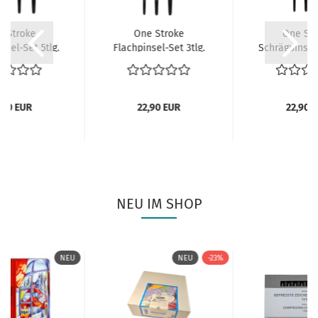
e Stroke
One Stroke
One Str
nsel-Set 5tlg.
Flachpinsel-Set 3tlg.
Schrägpinsel-
,90 EUR
22,90 EUR
22,90 
NEU IM SHOP
NEU
NEU
-23%