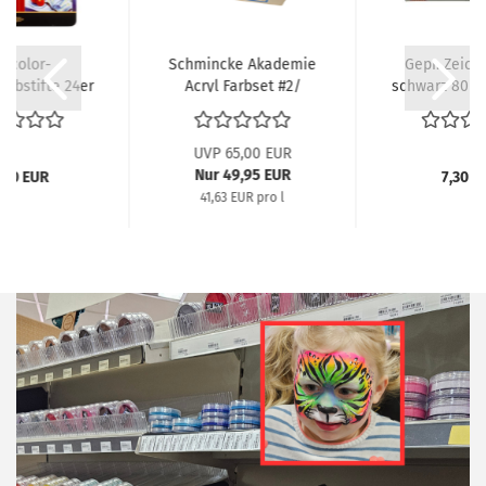
lycolor-
Schmincke Akademie
Gepr. Zeich
arbstifte 24er
Acryl Farbset #2/
schwarz 80mm
et im...
10x120ml...
UVP 65,00 EUR
Nur 49,95 EUR
,50 EUR
7,30 E
41,63 EUR pro l