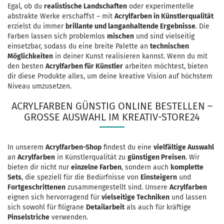
Egal, ob du
realistische Landschaften
oder experimentelle
abstrakte Werke erschaffst – mit
Acrylfarben in Künstlerqualität
erzielst du immer
brillante und langanhaltende Ergebnisse
. Die
Farben lassen sich problemlos
mischen
und sind vielseitig
einsetzbar, sodass du eine breite Palette an
technischen
Möglichkeiten
in deiner Kunst realisieren kannst. Wenn du mit
den besten
Acrylfarben für Künstler
arbeiten möchtest, bieten
dir diese Produkte alles, um deine kreative Vision auf höchstem
Niveau umzusetzen.
ACRYLFARBEN GÜNSTIG ONLINE BESTELLEN –
GROSSE AUSWAHL IM KREATIV-STORE24
In unserem
Acrylfarben-Shop
findest du eine
vielfältige Auswahl
an
Acrylfarben
in Künstlerqualität zu
günstigen Preisen
. Wir
bieten dir nicht nur
einzelne Farben
, sondern auch
komplette
Sets
, die speziell für die Bedürfnisse von
Einsteigern
und
Fortgeschrittenen
zusammengestellt sind. Unsere
Acrylfarben
eignen sich hervorragend für
vielseitige Techniken
und lassen
sich sowohl für filigrane
Detailarbeit
als auch für kräftige
Pinselstriche
verwenden.