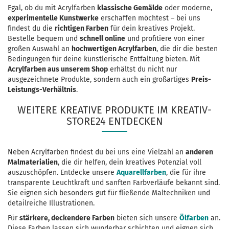
Egal, ob du mit Acrylfarben
klassische Gemälde
oder moderne,
experimentelle Kunstwerke
erschaffen möchtest – bei uns
findest du die
richtigen Farben
für dein kreatives Projekt.
Bestelle bequem und
schnell online
und profitiere von einer
großen Auswahl an
hochwertigen Acrylfarben
, die dir die besten
Bedingungen für deine künstlerische Entfaltung bieten. Mit
Acrylfarben aus unserem Shop
erhältst du nicht nur
ausgezeichnete Produkte, sondern auch ein großartiges
Preis-
Leistungs-Verhältnis
.
WEITERE KREATIVE PRODUKTE IM KREATIV-
STORE24 ENTDECKEN
Neben Acrylfarben findest du bei uns eine Vielzahl an
anderen
Malmaterialien
, die dir helfen, dein kreatives Potenzial voll
auszuschöpfen. Entdecke unsere
Aquarellfarben
, die für ihre
transparente Leuchtkraft und sanften Farbverläufe bekannt sind.
Sie eignen sich besonders gut für fließende Maltechniken und
detailreiche Illustrationen.
Für
stärkere, deckendere Farben
bieten sich unsere
Ölfarben
an.
Diese Farben lassen sich wunderbar schichten und eignen sich