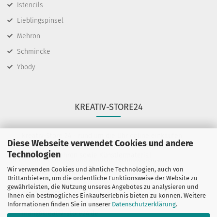
Istencils
Lieblingspinsel
Mehron
Schmincke
Ybody
KREATIV-STORE24
Kreativ-Store 24 - rund um die Uhr online einkaufen
Diese Webseite verwendet Cookies und andere
Wir führen Schminkfarben von Diamond FX, Fusion
Technologien
BodyArt & Mehron sowie Künstlermaterial.
Wir verwenden Cookies und ähnliche Technologien, auch von
Sie haben Fragen?
Drittanbietern, um die ordentliche Funktionsweise der Website zu
telefonisch:
gewährleisten, die Nutzung unseres Angebotes zu analysieren und
06132-7389580
Ihnen ein bestmögliches Einkaufserlebnis bieten zu können. Weitere
oder per mail unter:
Informationen finden Sie in unserer
Datenschutzerklärung
.
mail@kreativ-store24.de