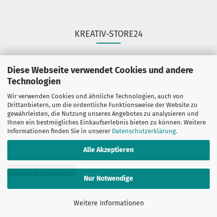
KREATIV-STORE24
Kreativ-Store 24 - rund um die Uhr online einkaufen
Diese Webseite verwendet Cookies und andere
Wir führen Schminkfarben von Diamond FX, Fusion
Technologien
BodyArt & Mehron sowie Künstlermaterial.
Wir verwenden Cookies und ähnliche Technologien, auch von
Sie haben Fragen?
Drittanbietern, um die ordentliche Funktionsweise der Website zu
telefonisch:
gewährleisten, die Nutzung unseres Angebotes zu analysieren und
06132-7389580
Ihnen ein bestmögliches Einkaufserlebnis bieten zu können. Weitere
oder per mail unter:
Informationen finden Sie in unserer
Datenschutzerklärung
.
mail@kreativ-store24.de
Alle Akzeptieren
Vertrag widerrufen
Nur Notwendige
Webshop erstellen
mit Gambio.de © 2026
Weitere Informationen