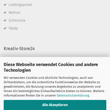
Lieblingspinsel
Mehron
Schmincke
Ybody
Kreativ-Store24
Kreativ-Store 24 - rund um die Uhr online einkaufen
Diese Webseite verwendet Cookies und andere
Wir führen Schminkfarben von Diamond FX, Fusion
Technologien
BodyArt & Mehron sowie Künstlermaterial.
Wir verwenden Cookies und ähnliche Technologien, auch von
Sie haben Fragen?
Drittanbietern, um die ordentliche Funktionsweise der Website zu
telefonisch:
gewährleisten, die Nutzung unseres Angebotes zu analysieren und
06132-7389580
Ihnen ein bestmögliches Einkaufserlebnis bieten zu können. Weitere
oder per mail unter:
Informationen finden Sie in unserer
Datenschutzerklärung
.
mail@kreativ-store24.de
Alle Akzeptieren