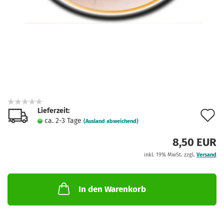
Lieferzeit:
A
ca. 2-3 Tage
(Ausland abweichend)
d
8,50 EUR
M
inkl. 19% MwSt. zzgl.
Versand
In den Warenkorb