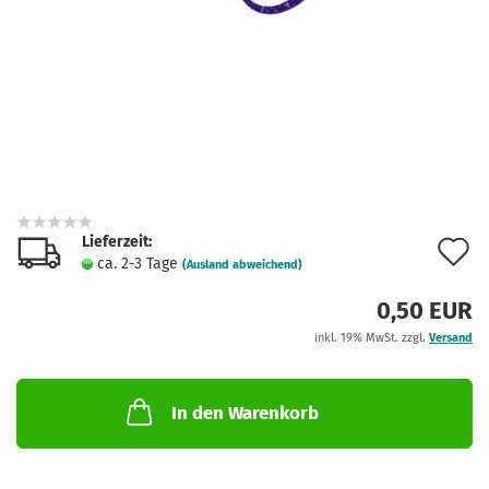
Lieferzeit:
A
ca. 2-3 Tage
(Ausland abweichend)
d
0,50 EUR
M
inkl. 19% MwSt. zzgl.
Versand
In den Warenkorb