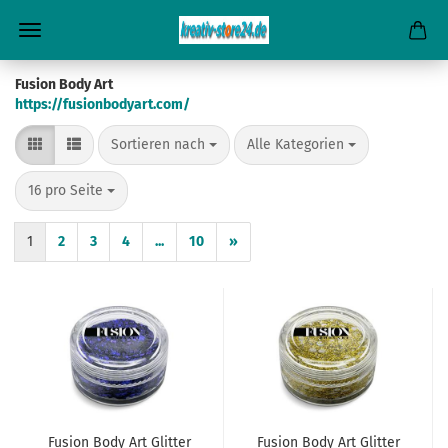
Fusion Body Art
https://fusionbodyart.com/
Sortieren nach
pro Seite
Sortieren nach
Alle Kategorien
pro Seite
16 pro Seite
1
2
3
4
...
10
»
Fusion Body Art Glitter
Fusion Body Art Glitter