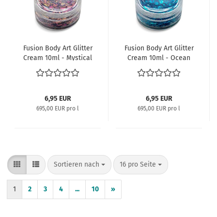
Fusion Body Art Glitter
Fusion Body Art Glitter
Cream 10ml - Mystical
Cream 10ml - Ocean
Purple
Dive
6,95 EUR
6,95 EUR
695,00 EUR pro l
695,00 EUR pro l
Sortieren nach
pro Seite
Sortieren nach
16 pro Seite
1
2
3
4
...
10
»