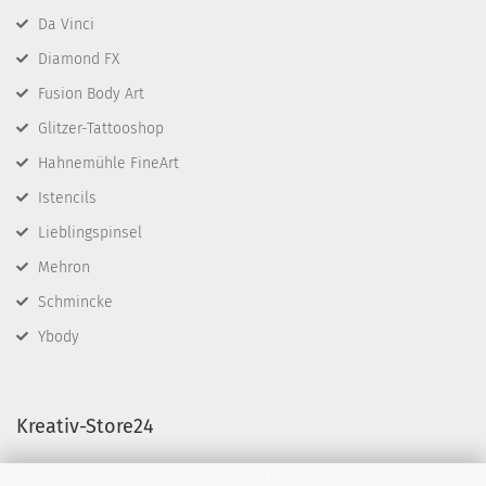
Da Vinci
Diamond FX
Fusion Body Art
Glitzer-Tattooshop
Hahnemühle FineArt
Istencils
Lieblingspinsel
Mehron
Schmincke
Ybody
Kreativ-Store24
Kreativ-Store 24 - rund um die Uhr online einkaufen