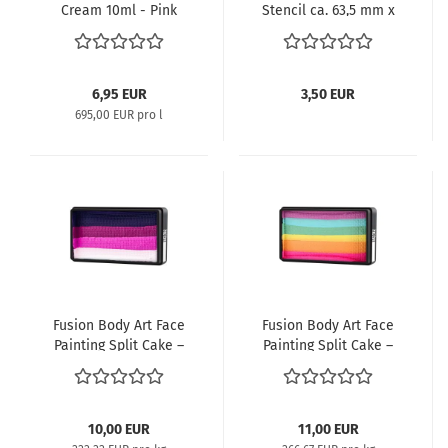
Cream 10ml - Pink
Stencil ca. 63,5 mm x
Roses
125 mm / Magical
Unicorn Horn
6,95 EUR
3,50 EUR
695,00 EUR pro l
Fusion Body Art Face
Fusion Body Art Face
Painting Split Cake –
Painting Split Cake –
Rich Orchid | 30g
LODIE UP Pastel
Rainbow | 30g
10,00 EUR
11,00 EUR