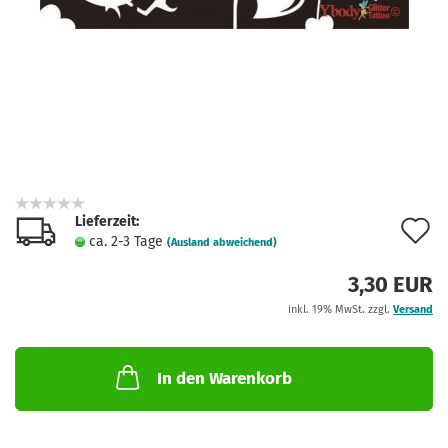
Lieferzeit:
A
ca. 2-3 Tage
(Ausland abweichend)
d
3,30 EUR
M
inkl. 19% MwSt. zzgl.
Versand
In den Warenkorb