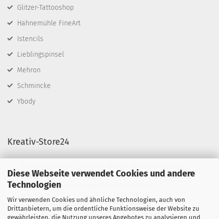
Glitzer-Tattooshop
Hahnemühle FineArt
Istencils
Lieblingspinsel
Mehron
Schmincke
Ybody
Kreativ-Store24
Kreativ-Store 24 - rund um die Uhr online einkaufen
Diese Webseite verwendet Cookies und andere
Wir führen Schminkfarben von Diamond FX, Fusion
Technologien
BodyArt & Mehron sowie Künstlermaterial.
Wir verwenden Cookies und ähnliche Technologien, auch von
Sie haben Fragen?
Drittanbietern, um die ordentliche Funktionsweise der Website zu
telefonisch:
gewährleisten, die Nutzung unseres Angebotes zu analysieren und