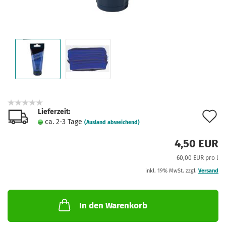
Lieferzeit:
A
ca. 2-3 Tage
(Ausland abweichend)
d
4,50 EUR
M
60,00 EUR pro l
inkl. 19% MwSt. zzgl.
Versand
In den Warenkorb