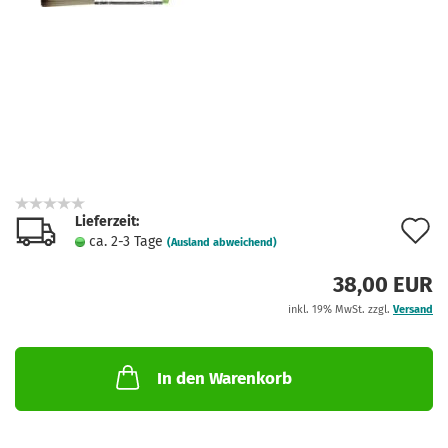
Lieferzeit:
A
ca. 2-3 Tage
(Ausland abweichend)
d
38,00 EUR
M
inkl. 19% MwSt. zzgl.
Versand
In den Warenkorb