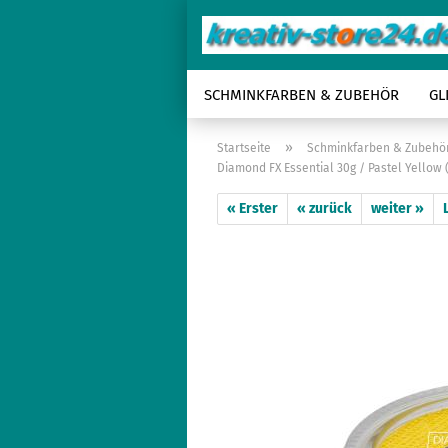
SCHMINKFARBEN & ZUBEHÖR
GL
»
Startseite
Schminkfarben & Zubehö
Diamond FX Essential 30g / Pastel Yellow 
« Erster
« zurück
weiter »