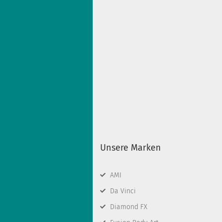
Unsere Marken
AMI
Da Vinci
Diamond FX