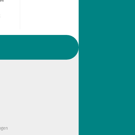
R
ngen