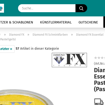
Suche...
ITZER & SCHABLONEN
KÜNSTLERMATERIAL
GUTSCHEINE
»
»
»
r
Diamond FX
Diamond FX Schminkfarben
Diamond FX Essential
(Pastellgelb)
57
Artikel in dieser Kategorie
Letzter »
(Art.Nr.
Dia
Esse
Past
(Pas