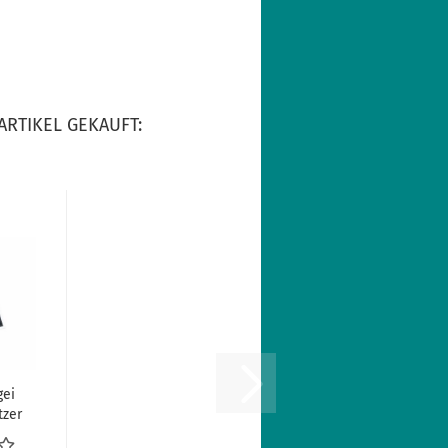
ARTIKEL GEKAUFT:
gei
tzer
one...