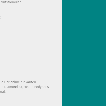
errufsformular
z
die Uhr online einkaufen
on Diamond FX, Fusion BodyArt &
ial.