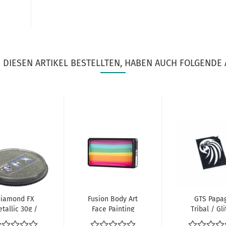
DIESEN ARTIKEL BESTELLTEN, HABEN AUCH FOLGENDE 
iamond FX
Fusion Body Art
GTS Papa
tallic 30g /
Face Painting
Tribal / Gli
ver (Silber)...
Split Cake...
Tattooschabl