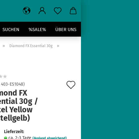
SUCHEN
%SALE%
ÜBER UNS
»
»
Diamond FX Essential 30g
Auf
:
403-ES1048
)
mond FX
den
ntial 30g /
Merkzettel
el Yellow
tellgelb)
Lieferzeit:
ca. 2-3 Tage
(Ausland abweichend)