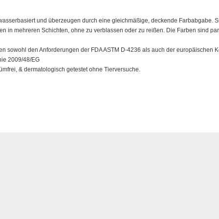
sserbasiert und überzeugen durch eine gleichmäßige, deckende Farbabgabe. Sie 
n in mehreren Schichten, ohne zu verblassen oder zu reißen. Die Farben sind parf
en sowohl den Anforderungen der FDA ASTM D-4236 als auch der europäischen 
nie 2009/48/EG
rfümfrei, & dermatologisch getestet ohne Tierversuche.