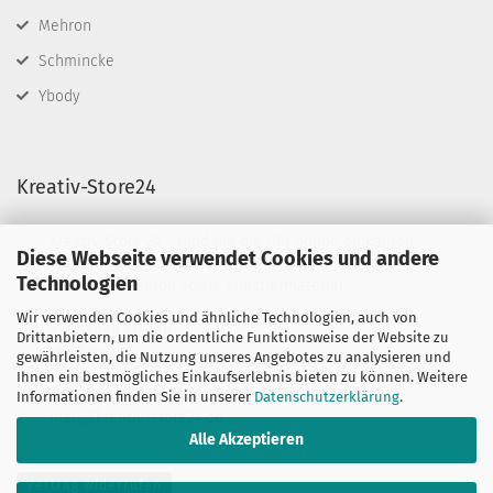
Mehron
Schmincke
Ybody
Kreativ-Store24
Kreativ-Store 24 - rund um die Uhr online einkaufen
Diese Webseite verwendet Cookies und andere
Wir führen Schminkfarben von Diamond FX, Fusion
Technologien
BodyArt & Mehron sowie Künstlermaterial.
Wir verwenden Cookies und ähnliche Technologien, auch von
Sie haben Fragen?
Drittanbietern, um die ordentliche Funktionsweise der Website zu
telefonisch:
gewährleisten, die Nutzung unseres Angebotes zu analysieren und
06132-7389580
Ihnen ein bestmögliches Einkaufserlebnis bieten zu können. Weitere
oder per mail unter:
Informationen finden Sie in unserer
Datenschutzerklärung
.
mail@kreativ-store24.de
Alle Akzeptieren
Vertrag widerrufen