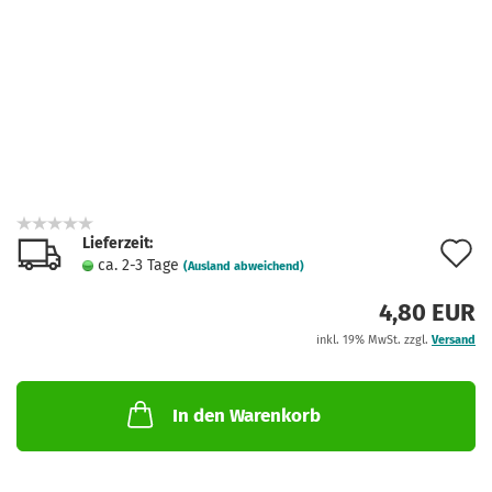
Lieferzeit:
A
ca. 2-3 Tage
(Ausland abweichend)
d
4,80 EUR
M
inkl. 19% MwSt. zzgl.
Versand
In den Warenkorb