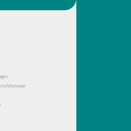
ngen
errufsformular
z