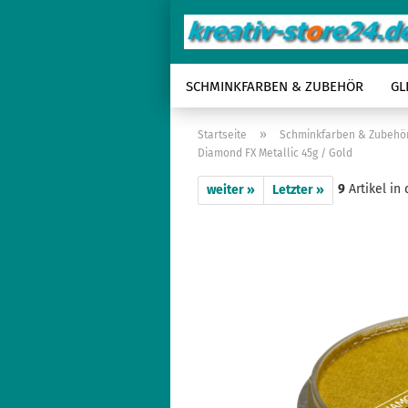
SCHMINKFARBEN & ZUBEHÖR
GL
»
Startseite
Schminkfarben & Zubehö
Diamond FX Metallic 45g / Gold
9
Artikel in
weiter »
Letzter »