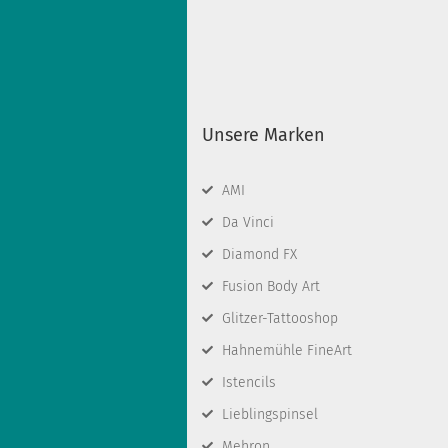
Unsere Marken
AMI
Da Vinci
Diamond FX
Fusion Body Art
Glitzer-Tattooshop
Hahnemühle FineArt
Istencils
Lieblingspinsel
Mehron