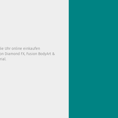
die Uhr online einkaufen
on Diamond FX, Fusion BodyArt &
ial.