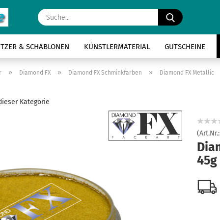
Suche...
ITZER & SCHABLONEN
KÜNSTLERMATERIAL
GUTSCHEINE
»
»
»
r
Diamond FX
Diamond FX Schminkfarben
Diamond FX Metallic
 dieser Kategorie
(Art.Nr.
Dia
45g