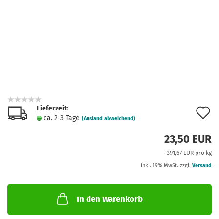
Lieferzeit:
A
ca. 2-3 Tage
(Ausland abweichend)
d
23,50 EUR
M
391,67 EUR pro kg
inkl. 19% MwSt. zzgl.
Versand
In den Warenkorb