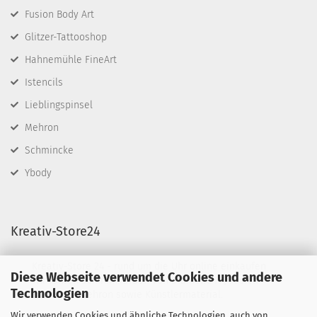
Fusion Body Art
Glitzer-Tattooshop
Hahnemühle FineArt
Istencils
Lieblingspinsel
Mehron
Schmincke
Ybody
Kreativ-Store24
Kreativ-Store 24 - rund um die Uhr online einkaufen
Diese Webseite verwendet Cookies und andere
Wir führen Schminkfarben von Diamond FX, Fusion
Technologien
BodyArt & Mehron sowie Künstlermaterial.
Wir verwenden Cookies und ähnliche Technologien, auch von