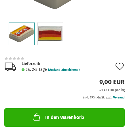
Lieferzeit:
A
ca. 2-3 Tage
(Ausland abweichend)
d
9,00 EUR
M
321,43 EUR pro kg
inkl. 19% MwSt. zzgl.
Versand
In den Warenkorb