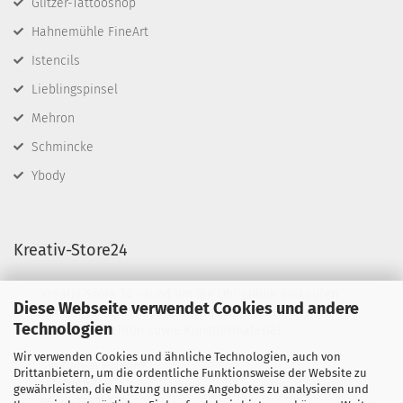
Glitzer-Tattooshop
Hahnemühle FineArt
Istencils
Lieblingspinsel
Mehron
Schmincke
Ybody
Kreativ-Store24
Kreativ-Store 24 - rund um die Uhr online einkaufen
Diese Webseite verwendet Cookies und andere
Wir führen Schminkfarben von Diamond FX, Fusion
Technologien
BodyArt & Mehron sowie Künstlermaterial.
Wir verwenden Cookies und ähnliche Technologien, auch von
Sie haben Fragen?
Drittanbietern, um die ordentliche Funktionsweise der Website zu
telefonisch:
gewährleisten, die Nutzung unseres Angebotes zu analysieren und
06132-7389580