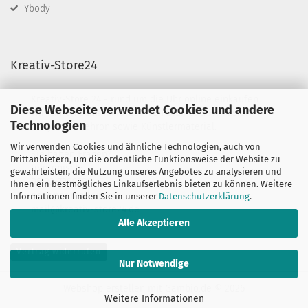
Ybody
Kreativ-Store24
Kreativ-Store 24 - rund um die Uhr online einkaufen
Diese Webseite verwendet Cookies und andere
Wir führen Schminkfarben von Diamond FX, Fusion
Technologien
BodyArt & Mehron sowie Künstlermaterial.
Wir verwenden Cookies und ähnliche Technologien, auch von
Sie haben Fragen?
Drittanbietern, um die ordentliche Funktionsweise der Website zu
telefonisch:
gewährleisten, die Nutzung unseres Angebotes zu analysieren und
06132-7389580
Ihnen ein bestmögliches Einkaufserlebnis bieten zu können. Weitere
oder per mail unter:
Informationen finden Sie in unserer
Datenschutzerklärung
.
mail@kreativ-store24.de
Alle Akzeptieren
Vertrag widerrufen
Nur Notwendige
Webshop erstellen
mit Gambio.de © 2026
Weitere Informationen