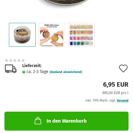
Lieferzeit:
A
ca. 2-3 Tage
(Ausland abweichend)
d
6,95 EUR
M
695,00 EUR pro l
inkl. 19% MwSt. zzgl.
Versand
In den Warenkorb