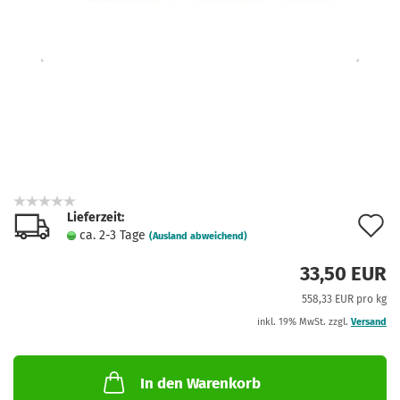
Lieferzeit:
A
ca. 2-3 Tage
(Ausland abweichend)
d
33,50 EUR
M
558,33 EUR pro kg
inkl. 19% MwSt. zzgl.
Versand
In den Warenkorb