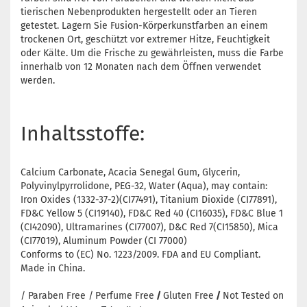
tierischen Nebenprodukten hergestellt oder an Tieren
getestet. Lagern Sie Fusion-Körperkunstfarben an einem
trockenen Ort, geschützt vor extremer Hitze, Feuchtigkeit
oder Kälte. Um die Frische zu gewährleisten, muss die Farbe
innerhalb von 12 Monaten nach dem Öffnen verwendet
werden.
Inhaltsstoffe:
Calcium Carbonate, Acacia Senegal Gum, Glycerin,
Polyvinylpyrrolidone, PEG-32, Water (Aqua), may contain:
Iron Oxides (1332-37-2)(CI77491), Titanium Dioxide (CI77891),
FD&C Yellow 5 (CI19140), FD&C Red 40 (CI16035), FD&C Blue 1
(CI42090), Ultramarines (CI77007), D&C Red 7(CI15850), Mica
(CI77019), Aluminum Powder (CI 77000)
Conforms to (EC) No. 1223/2009. FDA and EU Compliant.
Made in China.
/ Paraben Free /
Perfume Free
/
Gluten Free
/
Not Tested on