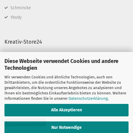
Schmincke
Ybody
Kreativ-Store24
Kreativ-Store 24 - rund um die Uhr online einkaufen
Diese Webseite verwendet Cookies und andere
Wir führen Schminkfarben von Diamond FX, Fusion
Technologien
BodyArt & Mehron sowie Künstlermaterial.
Wir verwenden Cookies und ähnliche Technologien, auch von
Sie haben Fragen?
Drittanbietern, um die ordentliche Funktionsweise der Website zu
telefonisch:
gewährleisten, die Nutzung unseres Angebotes zu analysieren und
06132-7389580
Ihnen ein bestmögliches Einkaufserlebnis bieten zu können. Weitere
oder per mail unter:
Informationen finden Sie in unserer
Datenschutzerklärung
.
mail@kreativ-store24.de
Alle Akzeptieren
Vertrag widerrufen
Nur Notwendige