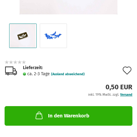
Lieferzeit:
A
ca. 2-3 Tage
(Ausland abweichend)
d
0,50 EUR
M
inkl. 19% MwSt. zzgl.
Versand
In den Warenkorb