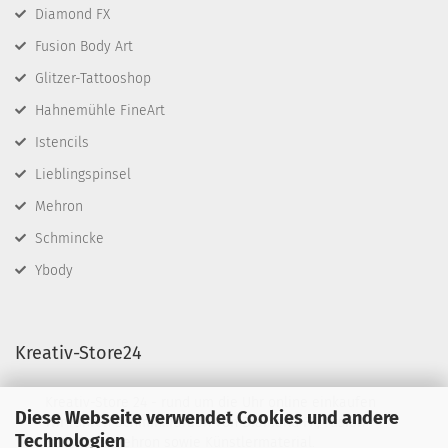
Diamond FX
Fusion Body Art
Glitzer-Tattooshop
Hahnemühle FineArt
Istencils
Lieblingspinsel
Mehron
Schmincke
Ybody
Kreativ-Store24
Kreativ-Store 24 - rund um die Uhr online einkaufen
Diese Webseite verwendet Cookies und andere
Wir führen Schminkfarben von Diamond FX, Fusion
Technologien
BodyArt & Mehron sowie Künstlermaterial.