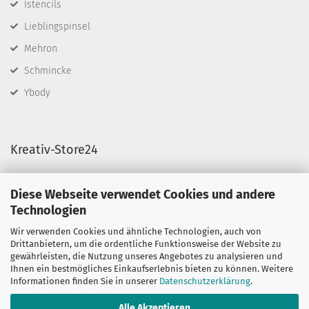
Istencils
Lieblingspinsel
Mehron
Schmincke
Ybody
Kreativ-Store24
Kreativ-Store 24 - rund um die Uhr online einkaufen
Diese Webseite verwendet Cookies und andere
Wir führen Schminkfarben von Diamond FX, Fusion
Technologien
BodyArt & Mehron sowie Künstlermaterial.
Wir verwenden Cookies und ähnliche Technologien, auch von
Sie haben Fragen?
Drittanbietern, um die ordentliche Funktionsweise der Website zu
telefonisch:
gewährleisten, die Nutzung unseres Angebotes zu analysieren und
06132-7389580
Ihnen ein bestmögliches Einkaufserlebnis bieten zu können. Weitere
oder per mail unter:
Informationen finden Sie in unserer
Datenschutzerklärung
.
mail@kreativ-store24.de
Alle Akzeptieren