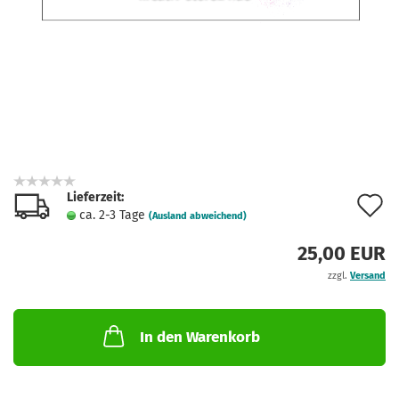
Lieferzeit:
A
ca. 2-3 Tage
(Ausland abweichend)
d
25,00 EUR
M
zzgl.
Versand
In den Warenkorb