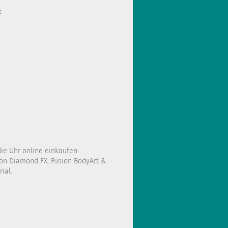
z
die Uhr online einkaufen
on Diamond FX, Fusion BodyArt &
ial.