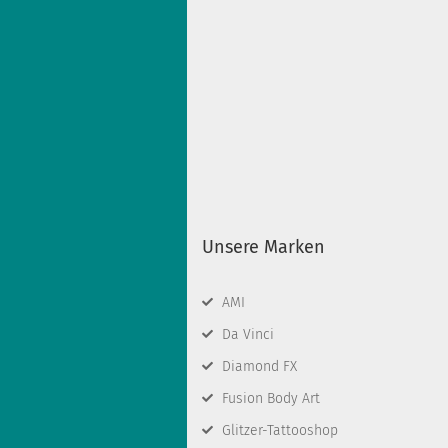
Unsere Marken
AMI
Da Vinci
Diamond FX
Fusion Body Art
Glitzer-Tattooshop