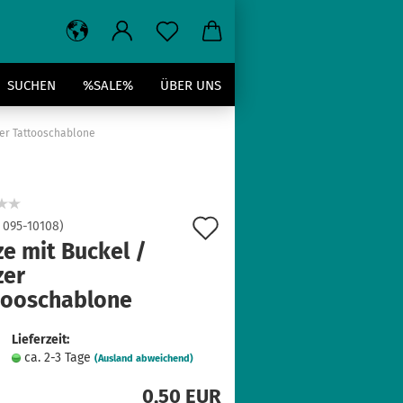
SUCHEN
%SALE%
ÜBER UNS
tzer Tattooschablone
Auf
:
095-10108
)
e mit Buckel /
den
zer
Merkzettel
tooschablone
Lieferzeit:
ca. 2-3 Tage
(Ausland abweichend)
0,50 EUR