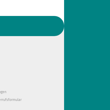
ngen
errufsformular