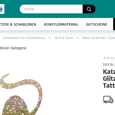
Suche...
ITZER & SCHABLONEN
KÜNSTLERMATERIAL
GUTSCHEINE
»
»
»
Schablonen für Glitzertattoos
Tiere & Dinos
Katze mit Buckel / Gli
 dieser Kategorie
(Art.Nr.
Katz
Glit
Tat