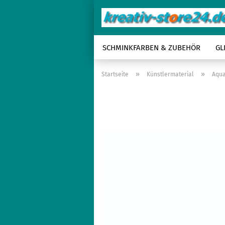
SCHMINKFARBEN & ZUBEHÖR
GL
»
»
Startseite
Künstlermaterial
Aqua