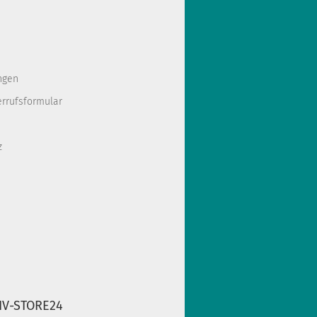
ngen
errufsformular
z
IV-STORE24