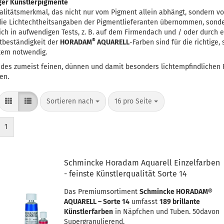
ger Künstlerpigmente
Qualitätsmerkmal, das nicht nur vom Pigment allein abhängt, sondern 
die Lichtechtheitsangaben der Pigmentlieferanten übernommen, sonde
rich in aufwendigen Tests, z. B. auf dem Firmendach und / oder durch 
®
htbeständigkeit der
HORADAM
AQUARELL
-Farben sind für die richtige,
tem notwendig.
 des zumeist feinen, dünnen und damit besonders lichtempfindlichen 
en.
Sortieren nach
pro Seite
Sortieren nach
16 pro Seite
1
Schmincke Horadam Aquarell Einzelfarben
- feinste Künstlerqualität Sorte 14
Das Premiumsortiment
Schmincke HORADAM®
AQUARELL – Sorte 14
umfasst
189 brillante
Künstlerfarben
in Näpfchen und Tuben. 50davon
Supergranulierend.