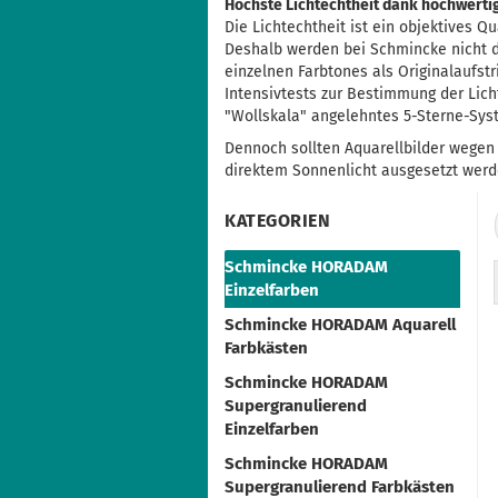
Höchste Lichtechtheit dank hochwerti
Die Lichtechtheit ist ein objektives 
Deshalb werden bei Schmincke nicht 
einzelnen Farbtones als Originalaufst
Intensivtests zur Bestimmung der Lic
"Wollskala" angelehntes 5-Sterne-Sys
Dennoch sollten Aquarellbilder wegen
direktem Sonnenlicht ausgesetzt werd
KATEGORIEN
Schmincke HORADAM
Einzelfarben
Schmincke HORADAM Aquarell
Farbkästen
Schmincke HORADAM
Supergranulierend
Einzelfarben
Schmincke HORADAM
Supergranulierend Farbkästen