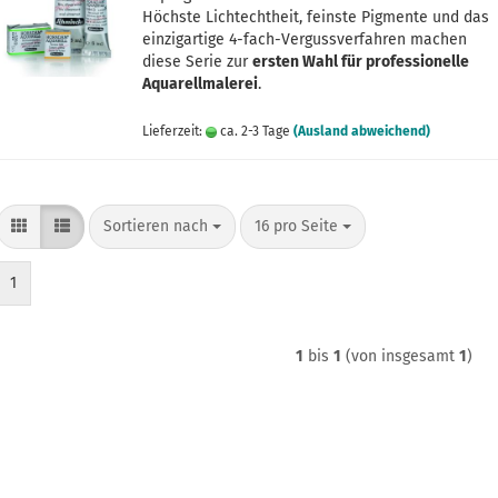
Höchste Lichtechtheit, feinste Pigmente und das
einzigartige 4-fach-Vergussverfahren machen
diese Serie zur
ersten Wahl für professionelle
Aquarellmalerei
.
Lieferzeit:
ca. 2-3 Tage
(Ausland abweichend)
Sortieren nach
pro Seite
Sortieren nach
16 pro Seite
1
1
bis
1
(von insgesamt
1
)