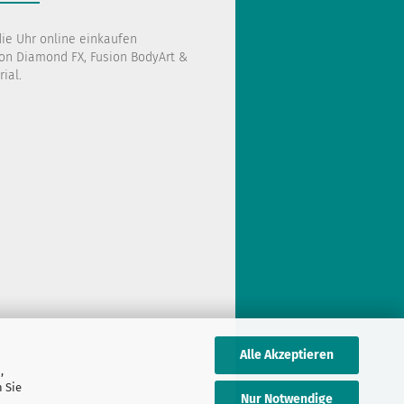
die Uhr online einkaufen
on Diamond FX, Fusion BodyArt &
ial.
Alle Akzeptieren
,
 Sie
Nur Notwendige