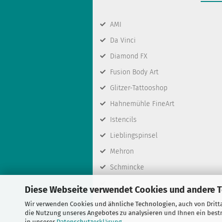
AMI
Da Vinci
Diamond FX
Fusion Body Art
Glitzer-Tattooshop
Hahnemühle FineArt
Istencils
Lieblingspinsel
Mehron
Schmincke
Ybody
Diese Webseite verwendet Cookies und andere 
Wir verwenden Cookies und ähnliche Technologien, auch von Dritta
Vertrag widerrufen
die Nutzung unseres Angebotes zu analysieren und Ihnen ein bestm
in unserer
Datenschutzerklärung
.