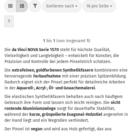
FILTER
Sortieren nach
pro Seite
Sortieren nach
16 pro Seite
1
1
bis
1
(von insgesamt
1
)
Die
da Vinci NOVA Serie 1570
steht für höchste Qualität,
Vielseitigkeit und Langlebigkeit – entwickelt für Künstler, die
Präzision und Kontrolle bei jedem Pinselstrich schätzen.
Die
extrafeinen, goldfarbenen Synthetikfasern
kombinieren eine
hervorragende
Farbaufnahme
mit einer präzisen Spitzenbildung.
Dadurch eignet sich der Pinsel perfekt für detailreiche Arbeiten
in der
Aquarell-, Acryl-, Öl- und Gouachemalerei
.
Die elastischen Synthetikfasern behalten auch nach häufigem
Gebrauch ihre Form und lassen sich leicht reinigen. Die
nicht
rostende Aluminiumzwinge
sorgt für dauerhafte Stabilität,
während der
kurze, grünpolierte Esagonal-Holzstiel
angenehm in
der Hand liegt und ein Wegrollen verhindert.
Der Pinsel ist
vegan
und wird aus Holz gefertigt, das aus