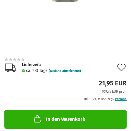
Lieferzeit:
A
ca. 2-3 Tage
(Ausland abweichend)
d
21,95 EUR
M
109,75 EUR pro l
inkl. 19% MwSt. zzgl.
Versand
In den Warenkorb