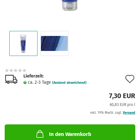
Lieferzeit:
A
ca. 2-3 Tage
(Ausland abweichend)
d
7,30 EUR
M
60,83 EUR pro l
inkl. 19% MwSt. zzgl.
Versand
In den Warenkorb