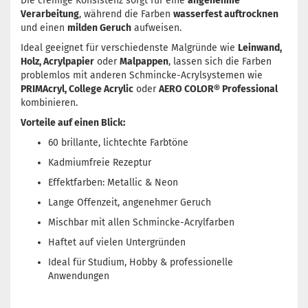
Die cremige Konsistenz sorgt für eine
angenehme
Verarbeitung
, während die Farben
wasserfest auftrocknen
und einen
milden Geruch
aufweisen.
Ideal geeignet für verschiedenste Malgründe wie
Leinwand,
Holz, Acrylpapier
oder
Malpappen
, lassen sich die Farben
problemlos mit anderen Schmincke-Acrylsystemen wie
PRIMAcryl, College Acrylic
oder
AERO COLOR® Professional
kombinieren.
Vorteile auf einen Blick:
60 brillante, lichtechte Farbtöne
Kadmiumfreie Rezeptur
Effektfarben: Metallic & Neon
Lange Offenzeit, angenehmer Geruch
Mischbar mit allen Schmincke-Acrylfarben
Haftet auf vielen Untergründen
Ideal für Studium, Hobby & professionelle
Anwendungen