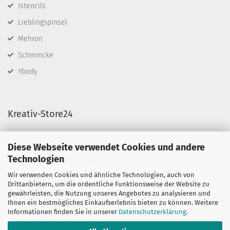
Istencils
Lieblingspinsel
Mehron
Schmincke
Ybody
Kreativ-Store24
Kreativ-Store 24 - rund um die Uhr online einkaufen
Diese Webseite verwendet Cookies und andere
Wir führen Schminkfarben von Diamond FX, Fusion
Technologien
BodyArt & Mehron sowie Künstlermaterial.
Wir verwenden Cookies und ähnliche Technologien, auch von
Sie haben Fragen?
Drittanbietern, um die ordentliche Funktionsweise der Website zu
telefonisch:
gewährleisten, die Nutzung unseres Angebotes zu analysieren und
06132-7389580
Ihnen ein bestmögliches Einkaufserlebnis bieten zu können. Weitere
oder per mail unter:
Informationen finden Sie in unserer
Datenschutzerklärung
.
mail@kreativ-store24.de