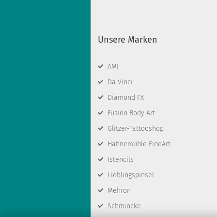
Unsere Marken
AMI
Da Vinci
Diamond FX
Fusion Body Art
Glitzer-Tattooshop
Hahnemühle FineArt
Istencils
Lieblingspinsel
Mehron
Schmincke