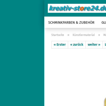
SCHMINKFARBEN & ZUBEHÖR
GL
»
»
Startseite
Künstlermaterial
M
« Erster
« zurück
weiter »