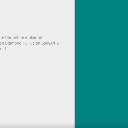
die Uhr online einkaufen
on Diamond FX, Fusion BodyArt &
ial.