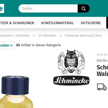
Suche...
ITZER & SCHABLONEN
KÜNSTLERMATERIAL
GUTSCHEINE
»
»
alzubehör / Hilfsmittel
Öl-Hilfsmittel
Schmincke Walnussöl, 60ml
65
Artikel in dieser Kategorie
Letzter »
(Art.Nr.
Sch
Wal