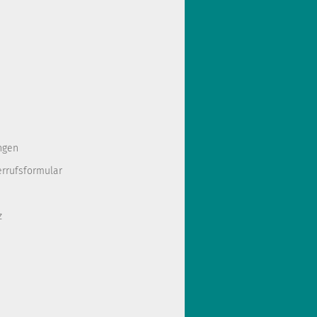
ngen
errufsformular
z