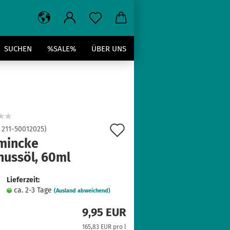
SUCHEN
%SALE%
ÜBER UNS
Auf
:
211-50012025
)
mincke
den
nussöl, 60ml
Merkzettel
Lieferzeit:
ca. 2-3 Tage
(Ausland abweichend)
9,95 EUR
165,83 EUR pro l