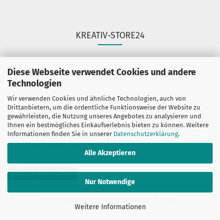
KREATIV-STORE24
Kreativ-Store 24 - rund um die Uhr online einkaufen
Diese Webseite verwendet Cookies und andere
Wir führen Schminkfarben von Diamond FX, Fusion
Technologien
BodyArt & Mehron sowie Künstlermaterial.
Wir verwenden Cookies und ähnliche Technologien, auch von
Sie haben Fragen?
Drittanbietern, um die ordentliche Funktionsweise der Website zu
telefonisch:
gewährleisten, die Nutzung unseres Angebotes zu analysieren und
06132-7389580
Ihnen ein bestmögliches Einkaufserlebnis bieten zu können. Weitere
oder per mail unter:
Informationen finden Sie in unserer
Datenschutzerklärung
.
mail@kreativ-store24.de
Alle Akzeptieren
Vertrag widerrufen
Nur Notwendige
Webshop erstellen
mit Gambio.de © 2026
Weitere Informationen