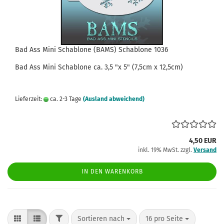
Bad Ass Mini Schablone (BAMS) Schablone 1036
Bad Ass
Mini
Schablone
ca.
3,5
"x 5" (7,5cm x 12,5cm)
Lieferzeit:
ca. 2-3 Tage
(Ausland abweichend)
4,50 EUR
inkl. 19% MwSt. zzgl.
Versand
IN DEN WARENKORB
FILTER
Sortieren nach
pro Seite
Sortieren nach
16 pro Seite