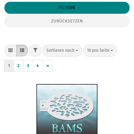
FILTERN
ZURÜCKSETZEN
FILTER
Sortieren nach
pro Seite
Sortieren nach
16 pro Seite
1
2
3
4
»