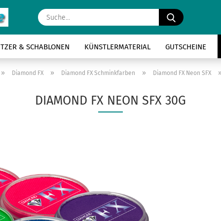
Suche...
ITZER & SCHABLONEN
KÜNSTLERMATERIAL
GUTSCHEINE
»
»
»
Diamond FX
Diamond FX Schminkfarben
Diamond FX Neon SFX
DIAMOND FX NEON SFX 30G