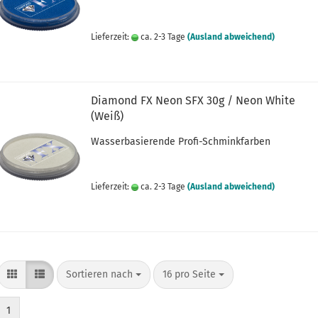
Lieferzeit:
ca. 2-3 Tage
(Ausland abweichend)
Diamond FX Neon SFX 30g / Neon White
(Weiß)
Wasserbasierende Profi-Schminkfarben
Lieferzeit:
ca. 2-3 Tage
(Ausland abweichend)
Sortieren nach
pro Seite
Sortieren nach
16 pro Seite
1