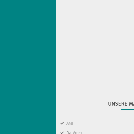
UNSERE M
AMI
Da Vinci