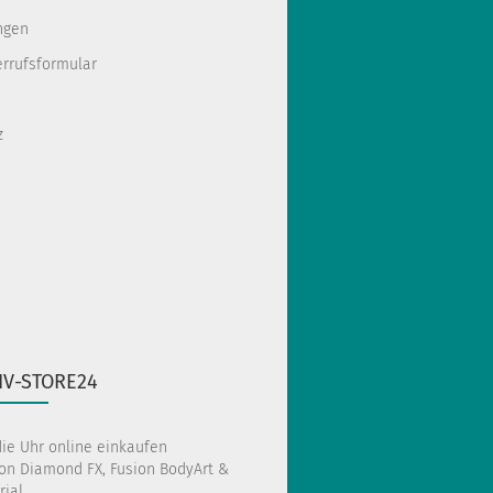
ngen
errufsformular
z
IV-STORE24
die Uhr online einkaufen
on Diamond FX, Fusion BodyArt &
ial.