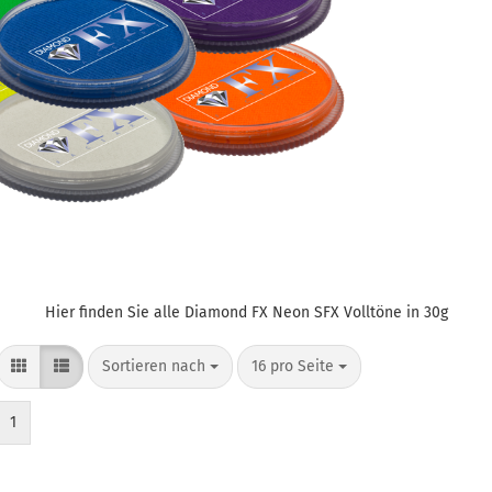
Hier finden Sie alle Diamond FX Neon SFX Volltöne in 30g
Sortieren nach
pro Seite
Sortieren nach
16 pro Seite
1