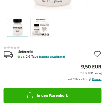
Lieferzeit:
A
ca. 2-3 Tage
(Ausland abweichend)
d
9,50 EUR
M
316,67 EUR pro kg
inkl. 19% MwSt. zzgl.
Versand
In den Warenkorb