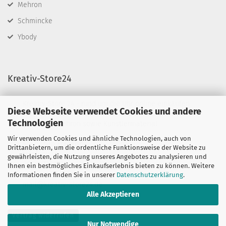
Mehron
Schmincke
Ybody
Kreativ-Store24
Kreativ-Store 24 - rund um die Uhr online einkaufen
Diese Webseite verwendet Cookies und andere
Wir führen Schminkfarben von Diamond FX, Fusion
Technologien
BodyArt & Mehron sowie Künstlermaterial.
Wir verwenden Cookies und ähnliche Technologien, auch von
Sie haben Fragen?
Drittanbietern, um die ordentliche Funktionsweise der Website zu
telefonisch:
gewährleisten, die Nutzung unseres Angebotes zu analysieren und
06132-7389580
Ihnen ein bestmögliches Einkaufserlebnis bieten zu können. Weitere
oder per mail unter:
Informationen finden Sie in unserer
Datenschutzerklärung
.
mail@kreativ-store24.de
Alle Akzeptieren
Vertrag widerrufen
Nur Notwendige