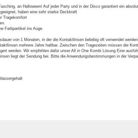
asching, an Halloween! Auf jeder Party und in der Disco garantiert ein absolu
 geeignet, haben eine sehr starke Deckkraft
er Tragekomfort
en.
ne Farbpartikel ins Auge.
dauer von 1 Monaten, in der die Kontaktlinsen beliebig oft verwendet werden
taktlinsen mehrere Jahre haltbar. Zwischen den Tragezeiten müssen die Konta
agert werden. Wir empfehlen dafür unser All in One Kombi Lösung Eine ausfüh
tlinsen liegt der Sendung bei. Bitte die Anwendungsbestimmungen in der Verp
Wassergehalt