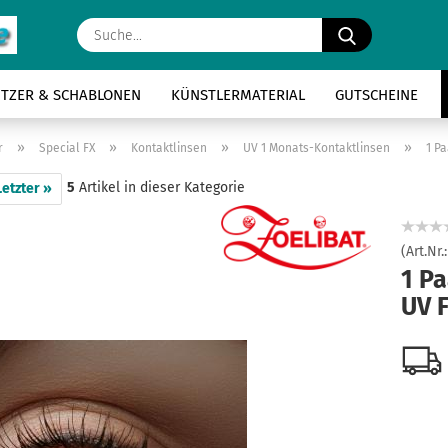
Suche...
ITZER & SCHABLONEN
KÜNSTLERMATERIAL
GUTSCHEINE
»
»
»
»
r
Special FX
Kontaktlinsen
UV 1 Monats-Kontaktlinsen
1 P
5
Artikel in dieser Kategorie
Letzter »
(Art.Nr.
1 P
UV F