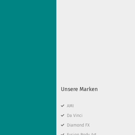
Unsere Marken
AMI
Da Vinci
Diamond FX
Fusion Body Art