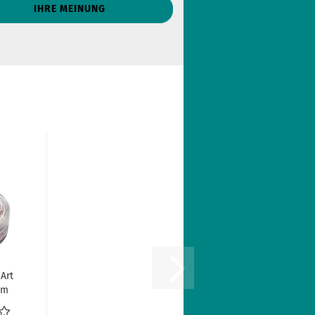
IHRE MEINUNG
Art
am
..