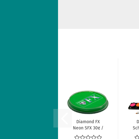
Diamond FX
D
Neon SFX 30g /
Sc
Neon Green
6x1