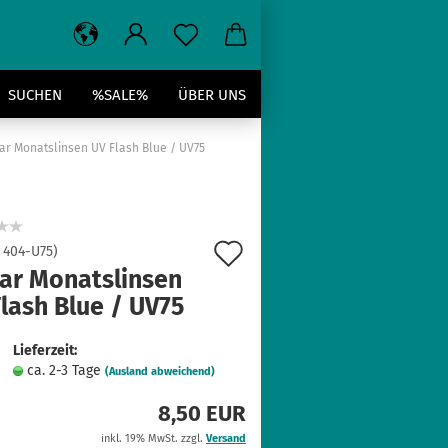
SUCHEN
%SALE%
ÜBER UNS
aar Monatslinsen UV Flash Blue / UV75
Auf
:
404-U75
)
aar Monatslinsen
den
lash Blue / UV75
Merkzettel
Lieferzeit:
ca. 2-3 Tage
(Ausland abweichend)
8,50 EUR
inkl. 19% MwSt. zzgl.
Versand