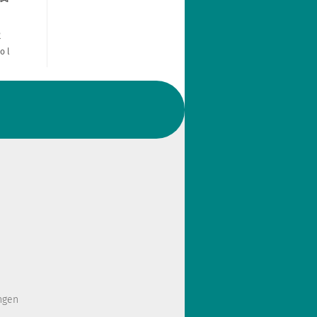
R
o l
ngen