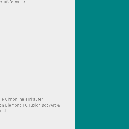
errufsformular
z
die Uhr online einkaufen
on Diamond FX, Fusion BodyArt &
ial.