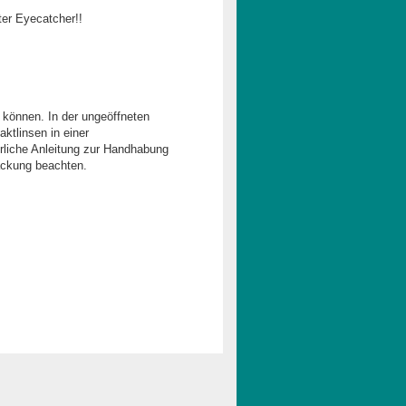
ter Eyecatcher!!
 können. In der ungeöffneten
ktlinsen in einer
rliche Anleitung zur Handhabung
ackung beachten.