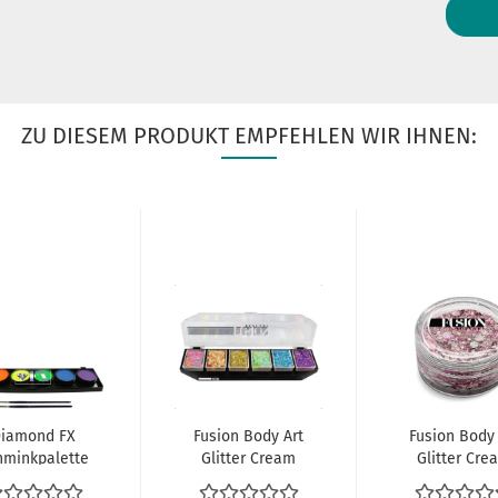
ZU DIESEM PRODUKT EMPFEHLEN WIR IHNEN:
iamond FX
Fusion Body Art
Fusion Body 
hminkpalette
Glitter Cream
Glitter Cre
0g Neon UV...
Palette Fiesta...
10ml - Pink.