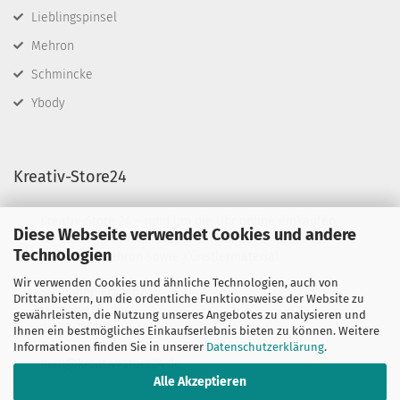
Lieblingspinsel
Mehron
Schmincke
Ybody
Kreativ-Store24
Kreativ-Store 24 - rund um die Uhr online einkaufen
Diese Webseite verwendet Cookies und andere
Wir führen Schminkfarben von Diamond FX, Fusion
Technologien
BodyArt & Mehron sowie Künstlermaterial.
Wir verwenden Cookies und ähnliche Technologien, auch von
Sie haben Fragen?
Drittanbietern, um die ordentliche Funktionsweise der Website zu
telefonisch:
gewährleisten, die Nutzung unseres Angebotes zu analysieren und
06132-7389580
Ihnen ein bestmögliches Einkaufserlebnis bieten zu können. Weitere
oder per mail unter:
Informationen finden Sie in unserer
Datenschutzerklärung
.
mail@kreativ-store24.de
Alle Akzeptieren