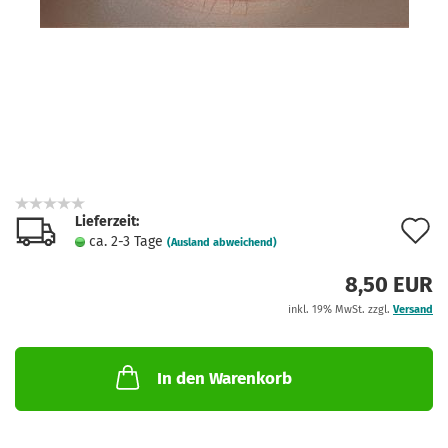
Lieferzeit:
A
ca. 2-3 Tage
(Ausland abweichend)
d
8,50 EUR
M
inkl. 19% MwSt. zzgl.
Versand
In den Warenkorb