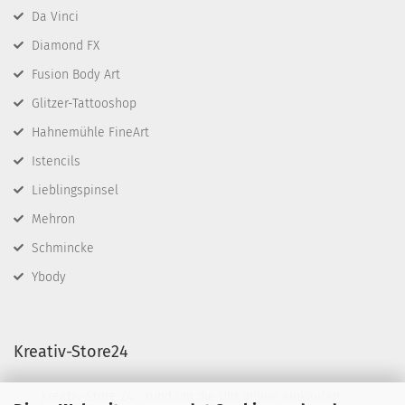
Da Vinci
Diamond FX
Fusion Body Art
Glitzer-Tattooshop
Hahnemühle FineArt
Istencils
Lieblingspinsel
Mehron
Schmincke
Ybody
Kreativ-Store24
Kreativ-Store 24 - rund um die Uhr online einkaufen