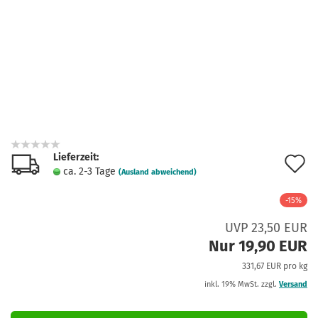
Lieferzeit:
A
ca. 2-3 Tage
(Ausland abweichend)
d
-15%
M
UVP 23,50 EUR
Nur 19,90 EUR
331,67 EUR pro kg
inkl. 19% MwSt. zzgl.
Versand