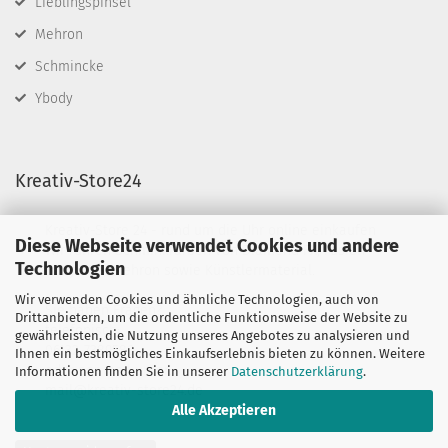
Lieblingspinsel
Mehron
Schmincke
Ybody
Kreativ-Store24
Kreativ-Store 24 - rund um die Uhr online einkaufen
Diese Webseite verwendet Cookies und andere
Wir führen Schminkfarben von Diamond FX, Fusion
Technologien
BodyArt & Mehron sowie Künstlermaterial.
Wir verwenden Cookies und ähnliche Technologien, auch von
Sie haben Fragen?
Drittanbietern, um die ordentliche Funktionsweise der Website zu
telefonisch:
gewährleisten, die Nutzung unseres Angebotes zu analysieren und
06132-7389580
Ihnen ein bestmögliches Einkaufserlebnis bieten zu können. Weitere
oder per mail unter:
Informationen finden Sie in unserer
Datenschutzerklärung
.
mail@kreativ-store24.de
Alle Akzeptieren