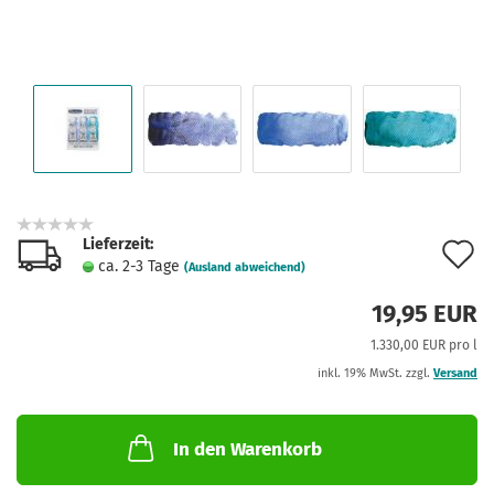
Lieferzeit:
A
ca. 2-3 Tage
(Ausland abweichend)
d
19,95 EUR
M
1.330,00 EUR pro l
inkl. 19% MwSt. zzgl.
Versand
In den Warenkorb