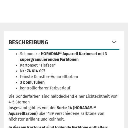
BESCHREIBUNG
Schmincke
HORADAM® Aquarell Kartonset mit 3
supergranulierenden Farbtönen
Kartonset "Tiefsee"
Nr.:
74 614
097
feinste Künstler-Aquarellfarben
3 x 5ml Tuben
kontrollierbarer Farbverlauf
Die Sonderfarben sind halbdeckend einer Lichtechtheit von
4-5 Sternen
Insgesamt gibt es von der
Sorte 14 (HORADAM ®
Aquarellfarben)
über 139 verschiedene Farbtöne von
höchster Brillanz und Reinheit.
In diesem Kartonset sind folgende Farbtöne enthalten: